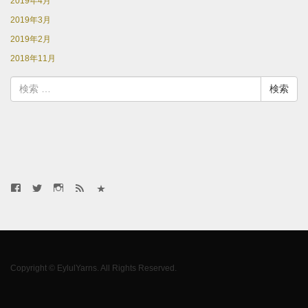
2019年4月
2019年3月
2019年2月
2018年11月
検
索:
Eylul
Eylul
Eylul
ブ
EYLUL
Facebook
Twitter
Instagram
ロ
e-
グ
mail
RSS
magazine
Copyright © EylulYarns. All Rights Reserved.